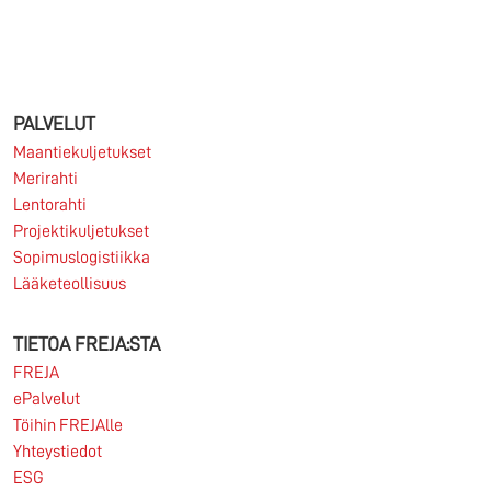
06.06.2026
Haluatko työskennellä kansainvälisessä
logistiikassa osana vahvaa pohjoismaista
organisaatiota, jossa yhdistyvät matala organisaatio,
PALVELUT
asiakaslähtöisyys ja aidot...
Maantiekuljetukset
Merirahti
Lue lisää
Lentorahti
Projektikuljetukset
Sopimuslogistiikka
Lääketeollisuus
06.06.2026
TIETOA FREJA:STA
FREJA hakee kansainvälisten kuljetusten myynnin ja
FREJA
asiakkuuksien kehittämisen ammattilaisia FREJA
ePalvelut
Transport & Logistics on yksi...
Töihin FREJAlle
Yhteystiedot
Lue lisää
ESG