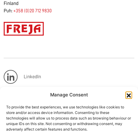
Finland
Puh:
+358 (0)20 712 9830
LinkedIn
Manage Consent
Facebook
To provide the best experiences, we use technologies like cookies to
store and/or access device information. Consenting to these
Instagram
technologies will allow us to process data such as browsing behaviour or
unique IDs on this site. Not consenting or withdrawing consent, may
adversely affect certain features and functions.
Youtube