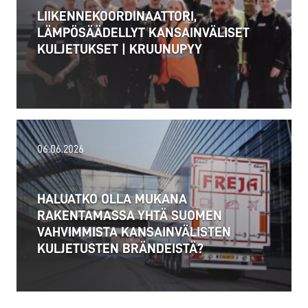
LIIKENNEKOORDINAATTORI,
LÄMPÖSÄÄDELLYT KANSAINVÄLISET
KULJETUKSET | KRUUNUPYY
02.07.2026
06.06.2026
Alankomaat otti 1.7.2026 käyttöön uuden raskaan
liikenteen etäisyysperusteisen tiemaksun
HALUATKO OLLA MUKANA
(Vrachtwagenheffing), joka koskee yli 3,5 tonnin...
RAKENTAMASSA YHTÄ SUOMEN
VAHVIMMISTA KANSAINVÄLISTEN
Lue lisää
KULJETUSTEN BRÄNDEISTÄ?