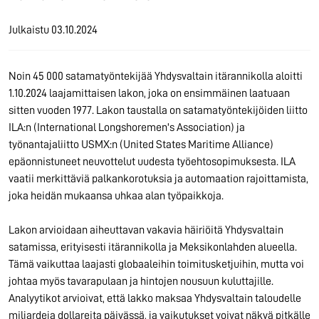
Julkaistu
03.10.2024
Noin 45 000 satamatyöntekijää Yhdysvaltain itärannikolla aloitti
1.10.2024 laajamittaisen lakon, joka on ensimmäinen laatuaan
sitten vuoden 1977. Lakon taustalla on satamatyöntekijöiden liitto
ILA:n (International Longshoremen's Association) ja
työnantajaliitto USMX:n (United States Maritime Alliance)
epäonnistuneet neuvottelut uudesta työehtosopimuksesta. ILA
vaatii merkittäviä palkankorotuksia ja automaation rajoittamista,
joka heidän mukaansa uhkaa alan työpaikkoja.
Lakon arvioidaan aiheuttavan vakavia häiriöitä Yhdysvaltain
satamissa, erityisesti itärannikolla ja Meksikonlahden alueella.
Tämä vaikuttaa laajasti globaaleihin toimitusketjuihin, mutta voi
johtaa myös tavarapulaan ja hintojen nousuun kuluttajille.
Analyytikot arvioivat, että lakko maksaa Yhdysvaltain taloudelle
miljardeja dollareita päivässä, ja vaikutukset voivat näkyä pitkälle