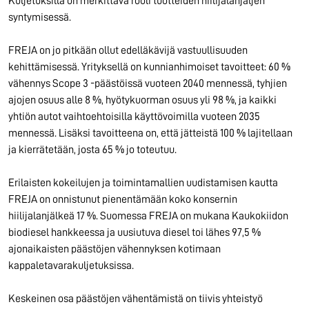
Kuljetuksilla on merkittävä rooli tuotteiden hiilijalanjäljen
syntymisessä.
FREJA on jo pitkään ollut edelläkävijä vastuullisuuden
kehittämisessä. Yrityksellä on kunnianhimoiset tavoitteet: 60 %
vähennys Scope 3 -päästöissä vuoteen 2040 mennessä, tyhjien
ajojen osuus alle 8 %, hyötykuorman osuus yli 98 %, ja kaikki
yhtiön autot vaihtoehtoisilla käyttövoimilla vuoteen 2035
mennessä. Lisäksi tavoitteena on, että jätteistä 100 % lajitellaan
ja kierrätetään, josta 65 % jo toteutuu.
Erilaisten kokeilujen ja toimintamallien uudistamisen kautta
FREJA on onnistunut pienentämään koko konsernin
hiilijalanjälkeä 17 %. Suomessa FREJA on mukana Kaukokiidon
biodiesel hankkeessa ja uusiutuva diesel toi lähes 97,5 %
ajonaikaisten päästöjen vähennyksen kotimaan
kappaletavarakuljetuksissa.
Keskeinen osa päästöjen vähentämistä on tiivis yhteistyö