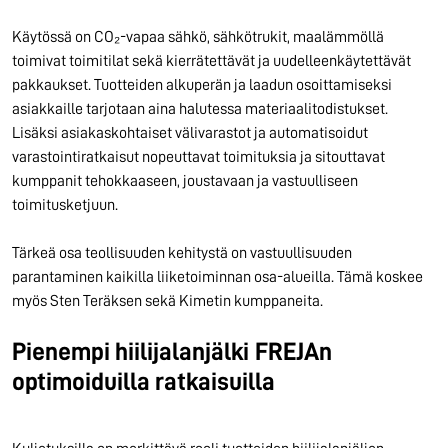
Käytössä on CO₂-vapaa sähkö, sähkötrukit, maalämmöllä
toimivat toimitilat sekä kierrätettävät ja uudelleenkäytettävät
pakkaukset. Tuotteiden alkuperän ja laadun osoittamiseksi
asiakkaille tarjotaan aina halutessa materiaalitodistukset.
Lisäksi asiakaskohtaiset välivarastot ja automatisoidut
varastointiratkaisut nopeuttavat toimituksia ja sitouttavat
kumppanit tehokkaaseen, joustavaan ja vastuulliseen
toimitusketjuun.
Tärkeä osa teollisuuden kehitystä on vastuullisuuden
parantaminen kaikilla liiketoiminnan osa-alueilla. Tämä koskee
myös Sten Teräksen sekä Kimetin kumppaneita.
Pienempi hiilijalanjälki FREJAn
optimoiduilla ratkaisuilla