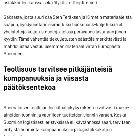
asiakkaiden kanssa sekä älykäs reittioptimointi.
Saksasta, josta suuri osa Sten Teräksen ja Kimetin materiaaleista
saapuu, hyödynnetään esimerkiksi huckepack-kuljetuksia eli
yhdistettyjä kuljetusmuotoja, joissa perävaunu lastataan junan
kyytiin. Tämä vähentää tiekuljetusten päästöjä merkittävästi ja
mahdollistaa vastuullisemman materiaalivirran Euroopasta
Suomeen.
Teollisuus tarvitsee pitkäjänteisiä
kumppanuuksia ja viisasta
päätöksentekoa
Suomalaisen teollisuuden kilpailukyky rakentuu vahvasti raaka-
aineiden tuonnin ja valmiiden tuotteiden viennin varaan. Koska
Suomi on logistisesti eristyksissä eli käytännössä saari, tarvitaan
erityistä huomiota kumppanuuksiin ja logistiikkaketjun