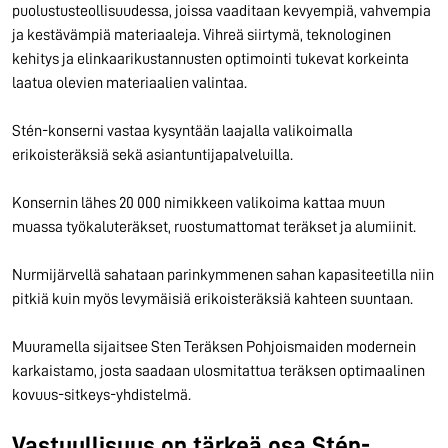
puolustusteollisuudessa, joissa vaaditaan kevyempiä, vahvempia
ja kestävämpiä materiaaleja. Vihreä siirtymä, teknologinen
kehitys ja elinkaarikustannusten optimointi tukevat korkeinta
laatua olevien materiaalien valintaa.
Stén-konserni vastaa kysyntään laajalla valikoimalla
erikoisteräksiä sekä asiantuntijapalveluilla.
Konsernin lähes 20 000 nimikkeen valikoima kattaa muun
muassa työkaluteräkset, ruostumattomat teräkset ja alumiinit.
Nurmijärvellä sahataan parinkymmenen sahan kapasiteetilla niin
pitkiä kuin myös levymäisiä erikoisteräksiä kahteen suuntaan.
Muuramella sijaitsee Sten Teräksen Pohjoismaiden modernein
karkaistamo, josta saadaan ulosmitattua teräksen optimaalinen
kovuus-sitkeys-yhdistelmä.
Vastuullisuus on tärkeä osa Stén-