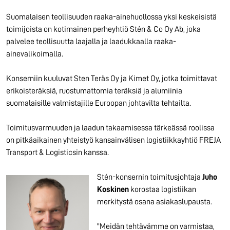
Suomalaisen teollisuuden raaka-ainehuollossa yksi keskeisistä
toimijoista on kotimainen perheyhtiö Stén & Co Oy Ab, joka
palvelee teollisuutta laajalla ja laadukkaalla raaka-
ainevalikoimalla.
Konserniin kuuluvat Sten Teräs Oy ja Kimet Oy, jotka toimittavat
erikoisteräksiä, ruostumattomia teräksiä ja alumiinia
suomalaisille valmistajille Euroopan johtavilta tehtailta.
Toimitusvarmuuden ja laadun takaamisessa tärkeässä roolissa
on pitkäaikainen yhteistyö kansainvälisen logistiikkayhtiö FREJA
Transport & Logisticsin kanssa.
Stén-konsernin toimitusjohtaja
Juho
Koskinen
korostaa logistiikan
merkitystä osana asiakaslupausta.
"Meidän tehtävämme on varmistaa,