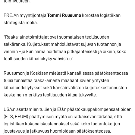
toimivuuteen.
FREJAn myyntijohtaja
Tommi Ruusumo
korostaa logistiikan
strategista roolia.
"Raaka-ainetoimittajat ovat suomalaisen teollisuuden
selkäranka. Kuljetukset mahdollistavat sujuvan tuotannon ja
viennin – ja kun nämä hoidetaan pitkäjänteisesti ja oikein, koko
teollisuuden kilpailukyky vahvistuu".
Ruusumon ja Koskisen mielestä kansallisessa päätöksenteossa
tulisi tunnistaa raaka-aineita maahantuovien yritysten
kilpailuedellytykset sekä kansainvälisten kuljetuskustannusten
keskeinen merkitys teollisuuden kilpailukyvylle.
USA:n asettamien tullien ja EU:n päästökauppakompensaatioiden
(ETS, FEUM) päättymisen myötä on ratkaisevan tärkeää, että
logistiikan kokonaiskustannukset sekä koko tuotantoketjun
joustavuus ja jatkuvuus huomioidaan päätöksenteossa.