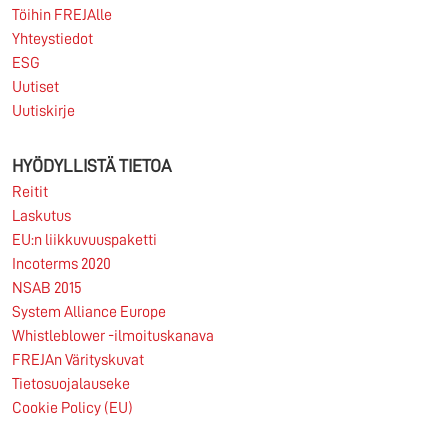
Transport & Logistics on yksi...
Töihin FREJAlle
Yhteystiedot
Lue lisää
ESG
Uutiset
Uutiskirje
HYÖDYLLISTÄ TIETOA
Reitit
Laskutus
EU:n liikkuvuuspaketti
Incoterms 2020
NSAB 2015
System Alliance Europe
Whistleblower -ilmoituskanava
FREJAn Värityskuvat
Tietosuojalauseke
Cookie Policy (EU)