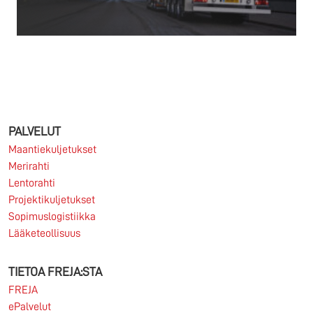
06.06.2026
Haluatko työskennellä kansainvälisessä
logistiikassa osana vahvaa pohjoismaista
organisaatiota, jossa yhdistyvät matala organisaatio,
PALVELUT
asiakaslähtöisyys ja aidot...
Maantiekuljetukset
Merirahti
Lue lisää
Lentorahti
Projektikuljetukset
Sopimuslogistiikka
Lääketeollisuus
06.06.2026
TIETOA FREJA:STA
FREJA hakee kansainvälisten kuljetusten myynnin ja
FREJA
asiakkuuksien kehittämisen ammattilaisia FREJA
ePalvelut