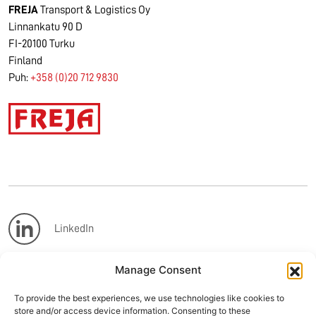
FREJA
Transport & Logistics Oy
Linnankatu 90 D
FI-20100 Turku
Finland
Puh:
+358 (0)20 712 9830
LinkedIn
Manage Consent
Facebook
To provide the best experiences, we use technologies like cookies to
store and/or access device information. Consenting to these
Instagram