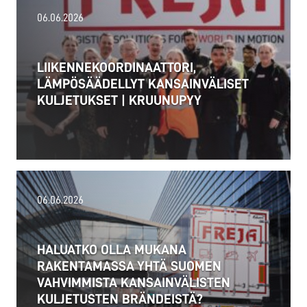
06.06.2026
LIIKENNEKOORDINAATTORI,
LÄMPÖSÄÄDELLYT KANSAINVÄLISET
KULJETUKSET | KRUUNUPYY
02.07.2026
06.06.2026
Alankomaat otti 1.7.2026 käyttöön uuden raskaan
liikenteen etäisyysperusteisen tiemaksun
HALUATKO OLLA MUKANA
(Vrachtwagenheffing), joka koskee yli 3,5 tonnin...
RAKENTAMASSA YHTÄ SUOMEN
VAHVIMMISTA KANSAINVÄLISTEN
Lue lisää
KULJETUSTEN BRÄNDEISTÄ?