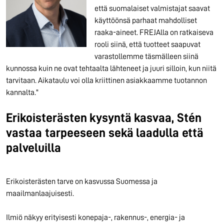
että suomalaiset valmistajat saavat
käyttöönsä parhaat mahdolliset
raaka-aineet. FREJAlla on ratkaiseva
rooli siinä, että tuotteet saapuvat
varastollemme täsmälleen siinä
kunnossa kuin ne ovat tehtaalta lähteneet ja juuri silloin, kun niitä
tarvitaan. Aikataulu voi olla kriittinen asiakkaamme tuotannon
kannalta."
Erikoisterästen kysyntä kasvaa, Stén
vastaa tarpeeseen sekä laadulla että
palveluilla
Erikoisterästen tarve on kasvussa Suomessa ja
maailmanlaajuisesti.
Ilmiö näkyy erityisesti konepaja-, rakennus-, energia- ja