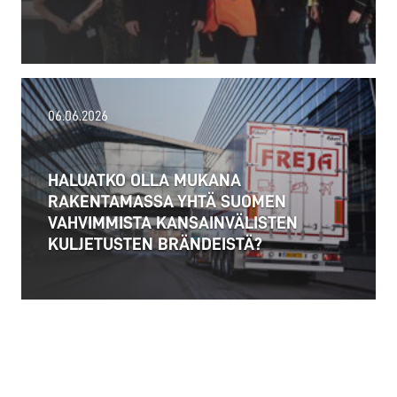
02.07.2026
06.06.2026
Alankomaat otti 1.7.2026 käyttöön uuden raskaan
liikenteen etäisyysperusteisen tiemaksun
HALUATKO OLLA MUKANA
(Vrachtwagenheffing), joka koskee yli 3,5 tonnin...
RAKENTAMASSA YHTÄ SUOMEN
VAHVIMMISTA KANSAINVÄLISTEN
Lue lisää
KULJETUSTEN BRÄNDEISTÄ?
06.06.2026
Haluatko työskennellä kansainvälisessä
logistiikassa osana vahvaa pohjoismaista