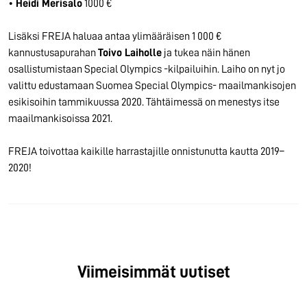
•
Heidi Merisalo
1000 €
Lisäksi FREJA haluaa antaa ylimääräisen 1 000 €
kannustusapurahan
Toivo Laiholle
ja tukea näin hänen
osallistumistaan Special Olympics -kilpailuihin. Laiho on nyt jo
valittu edustamaan Suomea Special Olympics- maailmankisojen
esikisoihin tammikuussa 2020. Tähtäimessä on menestys itse
maailmankisoissa 2021.
FREJA toivottaa kaikille harrastajille onnistunutta kautta 2019–
2020!
Viimeisimmät uutiset