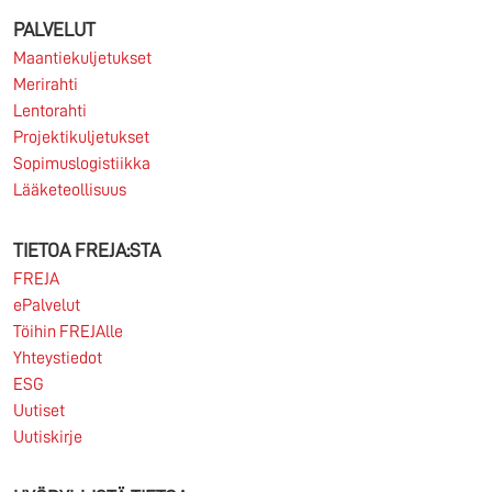
organisaatiota, jossa yhdistyvät matala organisaatio,
PALVELUT
asiakaslähtöisyys ja aidot...
Maantiekuljetukset
Merirahti
Lue lisää
Lentorahti
Projektikuljetukset
Sopimuslogistiikka
Lääketeollisuus
06.06.2026
TIETOA FREJA:STA
FREJA hakee kansainvälisten kuljetusten myynnin ja
FREJA
asiakkuuksien kehittämisen ammattilaisia FREJA
ePalvelut
Transport & Logistics on yksi...
Töihin FREJAlle
Yhteystiedot
Lue lisää
ESG
Uutiset
Uutiskirje