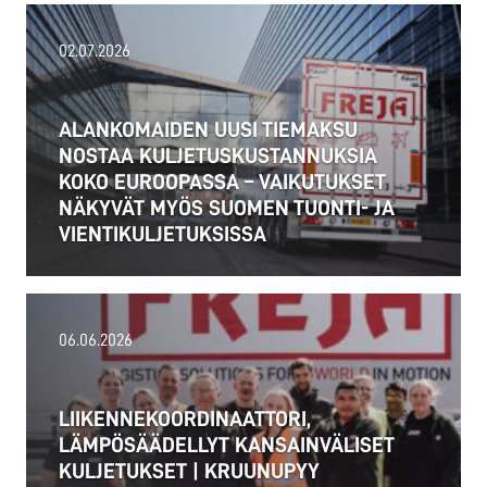
02.07.2026
ALANKOMAIDEN UUSI TIEMAKSU
NOSTAA KULJETUSKUSTANNUKSIA
KOKO EUROOPASSA – VAIKUTUKSET
NÄKYVÄT MYÖS SUOMEN TUONTI- JA
VIENTIKULJETUKSISSA
06.06.2026
LIIKENNEKOORDINAATTORI,
LÄMPÖSÄÄDELLYT KANSAINVÄLISET
KULJETUKSET | KRUUNUPYY