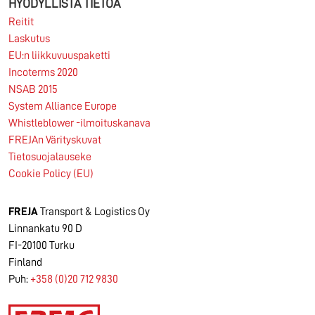
HYÖDYLLISTÄ TIETOA
Reitit
Laskutus
EU:n liikkuvuuspaketti
Incoterms 2020
NSAB 2015
System Alliance Europe
Whistleblower -ilmoituskanava
FREJAn Värityskuvat
Tietosuojalauseke
Cookie Policy (EU)
FREJA
Transport & Logistics Oy
Linnankatu 90 D
FI-20100 Turku
Finland
Puh:
+358 (0)20 712 9830