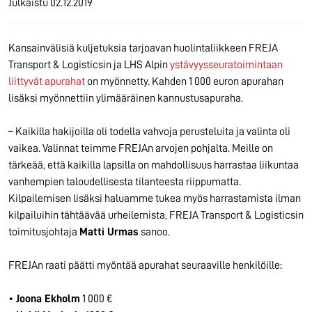
Julkaistu
02.12.2019
Kansainvälisiä kuljetuksia tarjoavan huolintaliikkeen FREJA
Transport & Logisticsin ja LHS Alpin
ystävyysseuratoimintaan
liittyvät apurahat
on myönnetty. Kahden 1 000 euron apurahan
lisäksi myönnettiin ylimääräinen kannustusapuraha.
– Kaikilla hakijoilla oli todella vahvoja perusteluita ja valinta oli
vaikea. Valinnat teimme FREJAn arvojen pohjalta. Meille on
tärkeää, että kaikilla lapsilla on mahdollisuus harrastaa liikuntaa
vanhempien taloudellisesta tilanteesta riippumatta.
Kilpailemisen lisäksi haluamme tukea myös harrastamista ilman
kilpailuihin tähtäävää urheilemista, FREJA Transport & Logisticsin
toimitusjohtaja
Matti Urmas
sanoo.
FREJAn raati päätti myöntää apurahat seuraaville henkilöille:
•
Joona Ekholm
1 000 €