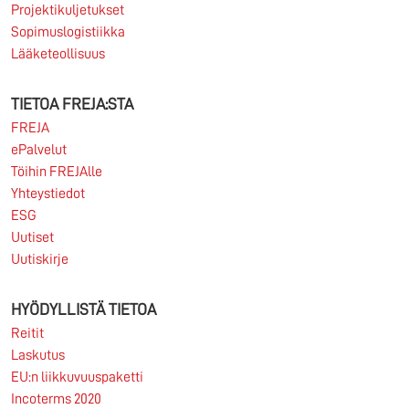
Projektikuljetukset
Sopimuslogistiikka
Lääketeollisuus
06.06.2026
TIETOA FREJA:STA
FREJA hakee kansainvälisten kuljetusten myynnin ja
FREJA
asiakkuuksien kehittämisen ammattilaisia FREJA
ePalvelut
Transport & Logistics on yksi...
Töihin FREJAlle
Yhteystiedot
Lue lisää
ESG
Uutiset
Uutiskirje
HYÖDYLLISTÄ TIETOA
Reitit
Laskutus
EU:n liikkuvuuspaketti
Incoterms 2020