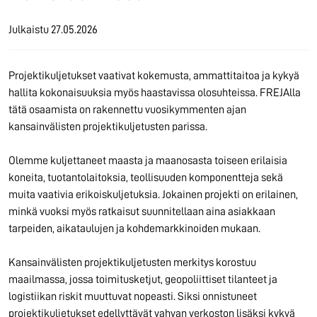
Julkaistu
27.05.2026
Projektikuljetukset vaativat kokemusta, ammattitaitoa ja kykyä
hallita kokonaisuuksia myös haastavissa olosuhteissa. FREJAlla
tätä osaamista on rakennettu vuosikymmenten ajan
kansainvälisten projektikuljetusten parissa.
Olemme kuljettaneet maasta ja maanosasta toiseen erilaisia
koneita, tuotantolaitoksia, teollisuuden komponentteja sekä
muita vaativia erikoiskuljetuksia. Jokainen projekti on erilainen,
minkä vuoksi myös ratkaisut suunnitellaan aina asiakkaan
tarpeiden, aikataulujen ja kohdemarkkinoiden mukaan.
Kansainvälisten projektikuljetusten merkitys korostuu
maailmassa, jossa toimitusketjut, geopoliittiset tilanteet ja
logistiikan riskit muuttuvat nopeasti. Siksi onnistuneet
projektikuljetukset edellyttävät vahvan verkoston lisäksi kykyä