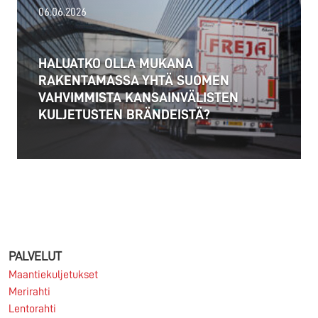
06.06.2026
Alankomaat otti 1.7.2026 käyttöön uuden raskaan
liikenteen etäisyysperusteisen tiemaksun
HALUATKO OLLA MUKANA
(Vrachtwagenheffing), joka koskee yli 3,5 tonnin...
RAKENTAMASSA YHTÄ SUOMEN
VAHVIMMISTA KANSAINVÄLISTEN
Lue lisää
KULJETUSTEN BRÄNDEISTÄ?
06.06.2026
Haluatko työskennellä kansainvälisessä
logistiikassa osana vahvaa pohjoismaista
organisaatiota, jossa yhdistyvät matala organisaatio,
PALVELUT
asiakaslähtöisyys ja aidot...
Maantiekuljetukset
Merirahti
Lue lisää
Lentorahti