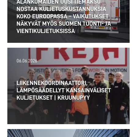
ALANKOMAIDEN UUSI TIEMAKSU
NOSTAA KULJETUSKUSTANNUKSIA
KOKO EUROOPASSA – VAIKUTUKSET
NÄKYVÄT MYÖS SUOMEN TUONTI- JA
VIENTIKULJETUKSISSA
06.06.2026
LIIKENNEKOORDINAATTORI,
LÄMPÖSÄÄDELLYT KANSAINVÄLISET
KULJETUKSET | KRUUNUPYY
02.07.2026