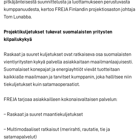
pitkäjänteisestä suunnittelusta ja luottamukseen perustuvasta
kumppanuudesta, kertoo FREJA Finlandin projektiosaston johtaja
Tom Lunabba.
Projektikuljetukset tukevat suomalaisten yritysten
kilpailukykyä
Raskaat ja suuret kuljetukset ovat ratkaiseva osa suomalaisten
vientiyritysten kykyä palvella asiakkaitaan maailmanlaajuisesti.
Suomalaiset konepajat ja energiayhtiöt vievät tuotteitaan
kaikkialle maailmaan ja tarvitset kumppanin, joka hallitsee niin
tiekuljetukset kuin satamaoperaatiot.
FREJA tarjoaa asiakkailleen kokonaisvaltaisen palvelun:
– Raskaat ja suuret maantiekuljetukset
– Multimodaaliset ratkaisut (merirahti, rautatie, tie ja
satamapalvelut)