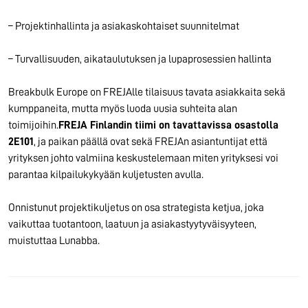
– Projektinhallinta ja asiakaskohtaiset suunnitelmat
– Turvallisuuden, aikataulutuksen ja lupaprosessien hallinta
Breakbulk Europe on FREJAlle tilaisuus tavata asiakkaita sekä
kumppaneita, mutta myös luoda uusia suhteita alan
toimijoihin.
FREJA Finlandin tiimi on tavattavissa osastolla
2E101
, ja paikan päällä ovat sekä FREJAn asiantuntijat että
yrityksen johto valmiina keskustelemaan miten yrityksesi voi
parantaa kilpailukykyään kuljetusten avulla.
Onnistunut projektikuljetus on osa strategista ketjua, joka
vaikuttaa tuotantoon, laatuun ja asiakastyytyväisyyteen,
muistuttaa Lunabba.