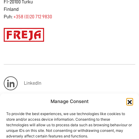
FI-20100 Turku
Finland
Puh:
+358 (0)20 712 9830
LinkedIn
Manage Consent
Facebook
To provide the best experiences, we use technologies like cookies to
store and/or access device information. Consenting to these
Instagram
technologies will allow us to process data such as browsing behaviour or
unique IDs on this site. Not consenting or withdrawing consent, may
adversely affect certain features and functions.