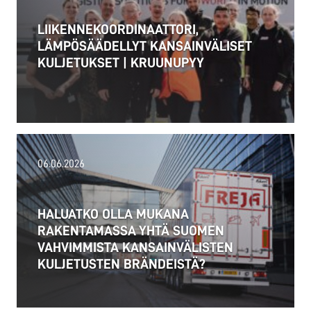
LIIKENNEKOORDINAATTORI,
LÄMPÖSÄÄDELLYT KANSAINVÄLISET
KULJETUKSET | KRUUNUPYY
02.07.2026
06.06.2026
Alankomaat otti 1.7.2026 käyttöön uuden raskaan
liikenteen etäisyysperusteisen tiemaksun
HALUATKO OLLA MUKANA
(Vrachtwagenheffing), joka koskee yli 3,5 tonnin...
RAKENTAMASSA YHTÄ SUOMEN
VAHVIMMISTA KANSAINVÄLISTEN
Lue lisää
KULJETUSTEN BRÄNDEISTÄ?