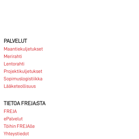
06.06.2026
Haluatko työskennellä kansainvälisessä
logistiikassa osana vahvaa pohjoismaista
organisaatiota, jossa yhdistyvät matala organisaatio,
PALVELUT
asiakaslähtöisyys ja aidot...
Maantiekuljetukset
Merirahti
Lue lisää
Lentorahti
Projektikuljetukset
Sopimuslogistiikka
Lääketeollisuus
06.06.2026
TIETOA FREJA:STA
FREJA hakee kansainvälisten kuljetusten myynnin ja
FREJA
asiakkuuksien kehittämisen ammattilaisia FREJA
ePalvelut
Transport & Logistics on yksi...
Töihin FREJAlle
Yhteystiedot