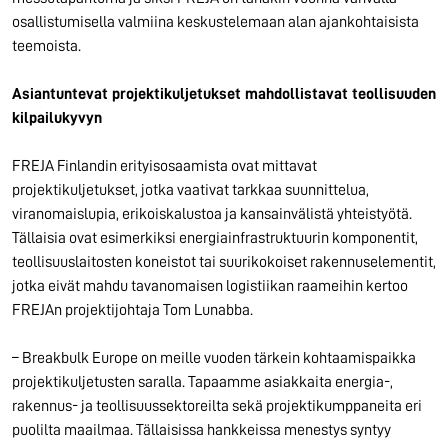
osallistumisella valmiina keskustelemaan alan ajankohtaisista
teemoista.
Asiantuntevat projektikuljetukset mahdollistavat teollisuuden
kilpailukyvyn
FREJA Finlandin erityisosaamista ovat mittavat
projektikuljetukset, jotka vaativat tarkkaa suunnittelua,
viranomaislupia, erikoiskalustoa ja kansainvälistä yhteistyötä.
Tällaisia ovat esimerkiksi energiainfrastruktuurin komponentit,
teollisuuslaitosten koneistot tai suurikokoiset rakennuselementit,
jotka eivät mahdu tavanomaisen logistiikan raameihin kertoo
FREJAn projektijohtaja Tom Lunabba.
– Breakbulk Europe on meille vuoden tärkein kohtaamispaikka
projektikuljetusten saralla. Tapaamme asiakkaita energia-,
rakennus- ja teollisuussektoreilta sekä projektikumppaneita eri
puolilta maailmaa. Tällaisissa hankkeissa menestys syntyy