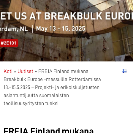
Koti
»
Uutiset
»
FREJA Finland mukana
Breakbulk Europe -messuilla Rotterdamissa
13.–15.5.2025 – Projekti- ja erikoiskuljetusten
asiantuntijuutta suomalaisten
teollisuusyritysten tueksi
FREJA Finland mukana